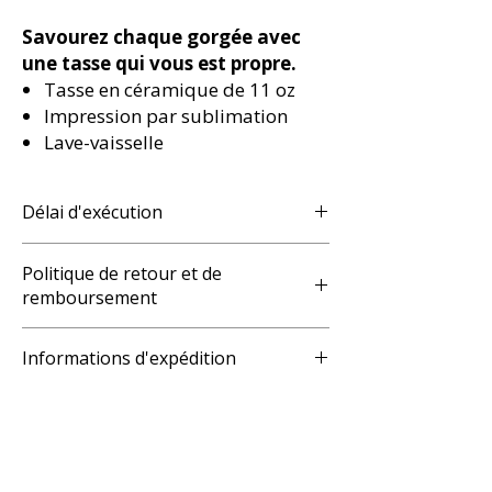
Savourez chaque gorgée avec
une tasse qui vous est propre.
Tasse en céramique de 11 oz
Impression par sublimation
Lave-vaisselle
Délai d'exécution
3 - 5 Business Days
Politique de retour et de
remboursement
Toutes les commandes sont uniques
Informations d'expédition
pour chaque client et n'ont pas de
resale value. Toutes les ventes
Please note that all turnaround times
sont final. S'il est vérifié qu'une erreur a
are estimates. While Black Print
été commise par Black Print Studios a
Studios will use reasonable efforts to
reprint, credit, within 10 jours ouvrables
prevent delay of delivery schedules, in
suivant la réception de la commande