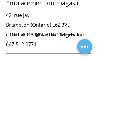
Emplacement du magasin
42, rue Jay
Brampton (Ontario) L6Z 3V5
Emplacement du magasin
commandes@blackincstudios.com
647-512-0771
42, rue Jay
Brampton (Ontario) L6Z 3V5
commandes@blackincstudios.com
647-512-0771
orders@blackprintstudios.ca
647-512-0771